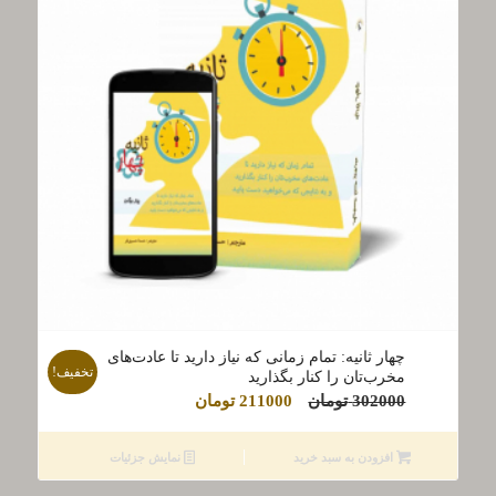
چهار ثانیه: تمام زمانی که نیاز دارید تا عادت‌های
تخفیف!
مخرب‌تان را کنار بگذارید
قیمت
قیمت
302000
تومان
211000
تومان
اصلی
فعلی
302000 تومان
211000 تومان
افزودن به سبد خرید
نمایش جزئیات
بود.
است.