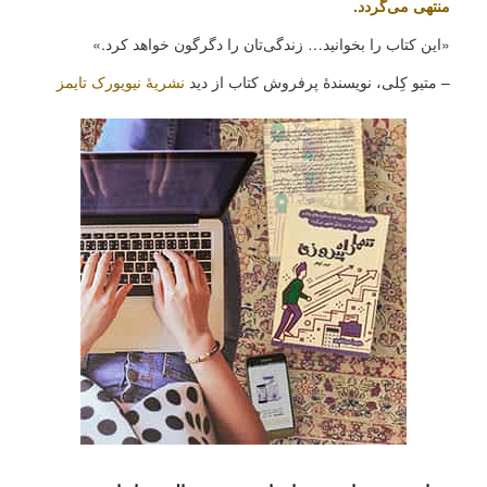
منتهی می‌گردد.
«این کتاب را بخوانید… زندگی‌تان را دگرگون خواهد کرد.»
– متیو کِلی، نویسندۀ پرفروش کتاب از دید
نشریۀ نیویورک تایمز