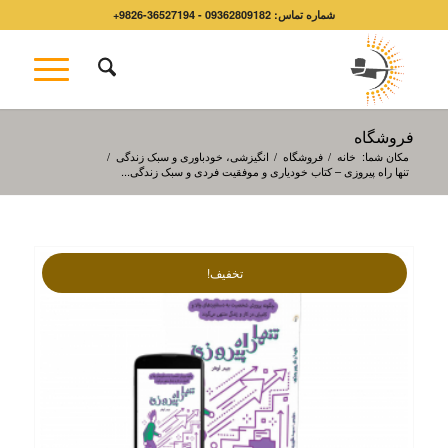
شماره تماس: 09362809182 - 36527194-9826+
فروشگاه
مکان شما:
خانه
/
فروشگاه
/
انگیزشی، خودباوری و سبک زندگی
/
تنها راه پیروزی – کتاب خودیاری و موفقیت فردی و سبک زندگی...
تخفیف!