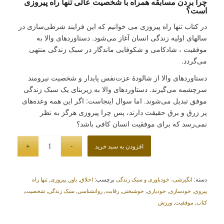
چرا بردن مسابقه همراه با شخصیت عالی تنها راه پیروزی
است؟
در کتاب تنها راه پیروزی می خوانیم که این فرایند شرطی‌سازی در
سالهای اولیه زندگی انسان آغاز می‌شود. دستاوردهای والا به
موفقیت ، شادکامی و شکوفایی ماندگار در سبک زندگی منتهی
می‌گردد.
دستاوردهای والا از شالودۀ عزت‌نفس پایدار و شخصیت نیرومند
سرچشمه می‌گیرند. دستاوردهای والا به زیربنای یک سبک زندگی
موفق تبدیل می‌شوند. اما سوال اینجاست: اگر این همه وعده‌های
پر زرق و برق حقیقت دارند، پس چرا پیروزی هرگز به نظر
نمی‌رسد که برای موفقیت انسان کافی باشد؟
افزودن به سبد خرید
دسته:
انگیزشی، خودباوری و سبک زندگی
برچسب:
اخلاق
,
باور
,
پیروزی
,
تنها راه
پیروی
,
خودسازی
,
خودیاری
,
خوشبختی
,
رقابت
,
روانشناسی
,
سبک زندگی
,
شخصیت
,
کتاب
,
موفقیت
,
ورزش