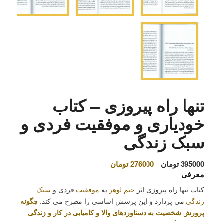
تنها راه پیروزی – کتاب
خودیاری و موفقیت فردی و
سبک زندگی
قیمت
قیمت
395000
تومان
276000
تومان
معرفی
اصلی
فعلی
395000 تومان
276000 تومان
کتاب تنها راه پیروزی اثر
جیم لوهر
به
موفقیت
فردی و
سبک
بود.
است.
زندگی
می پردازد و این پرسش اساسی را مطرح می کند.
چگونه
پرورش شخصیت به دستاوردهای والا و کامیابی در کار و زندگی