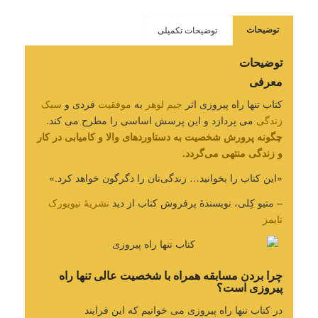
توضیحات تکمیلی
توضیحات
توضیحات
معرفی
کتاب تنها راه پیروزی اثر
جیم لوهر
به
موفقیت
فردی و
سبک
زندگی
می پردازد و این پرسش اساسی را مطرح می کند.
چگونه پرورش شخصیت به دستاوردهای والا و کامیابی در کار
و زندگی منتهی می‌گردد.
«این کتاب را بخوانید… زندگی‌تان را دگرگون خواهد کرد.»
– متیو کِلی، نویسندۀ پرفروش کتاب از دید
نشریۀ نیویورک
تایمز
چرا بردن مسابقه همراه با شخصیت عالی تنها راه
پیروزی است؟
در کتاب تنها راه پیروزی می خوانیم که این فرایند