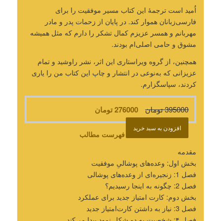
اُمید است ترجمۀ این کتاب مسیر موفقیت را برای
فارسی‌زبانان هموار کند. در پایان از زحمات پدر‌ و مادر
مهربانم و همسر عزیزم کمال تشکر را دارم که مثل همیشه
مشوق و حامی اصلی‌ام بودند.
همچنین، از گروه ویراستاری این اثر، نشر راوشید و تمام
عزیزانی که به‌نوعی در انتشار و چاپ این کتاب من را یاری
کردند، سپاسگزارم.
395000
تومان
276000
تومان
افزودن به سبد خرید
فهرست مطالب
مقدمه
بخش اول: وعده‌های پوشالیِ موفقیت
فصل 1: زنجیره‌ای از وعده‌های پوشالی
فصل 2: چگونه به اینجا رسیدیم؟
بخش دوم: کارت امتیاز جدید برای عملکرد
فصل 3: نیاز به داشتن کارت‌امتیاز جدید
فصل ۴: شخصیت به دو شکل نمود پیدا می‌کند