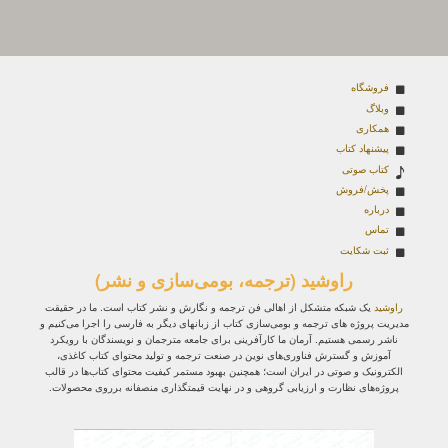
فروشگاه
وبلاگ
همکاری
پیشنهاد کتاب
کتاب صوتی
پخش/فروش
درباره
تماس
ثبت شکایت
راوشید (ترجمه، بومی‌سازی و نشر)
راوشید
یک شبکه متشکل از اهالی فن ترجمه و نگارش و نشر کتاب است. ما در حقیقت
مدیریت پروژه‌ های ترجمه و بومی‌سازی کتاب از زبانهای دیگر به فارسی را اجرا می‌کنیم و
ناشر رسمی هستیم. آرمان ما کارآفرینی برای جامعه مترجمان و نویسندگان با رویکرد
آموزش و گسترش فناوری‌های نوین در صنعت ترجمه و تولید محتوای کتاب کاغذی،
الکترونیک و صوتی در ایران است؛ همچنین بهبود مستمر کیفیت محتوای کتاب‌ها در قالب
پروژه‌های نظارت و ارزیابی گروهی و در نهایت قیمتگذاری منصفانه برروی محصولات.