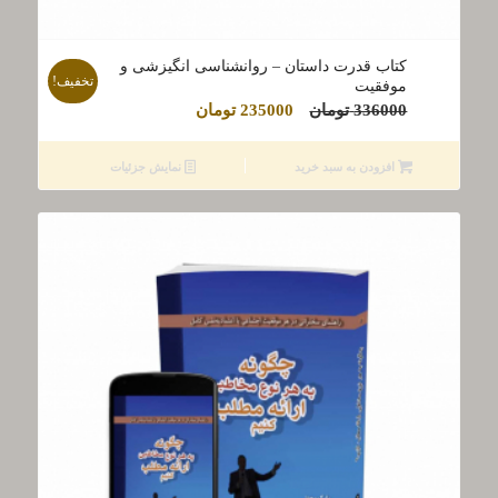
کتاب قدرت داستان – روانشناسی انگیزشی و
تخفیف!
موفقیت
قیمت
قیمت
336000
تومان
235000
تومان
اصلی
فعلی
336000 تومان
235000 تومان
افزودن به سبد خرید
نمایش جزئیات
بود.
است.