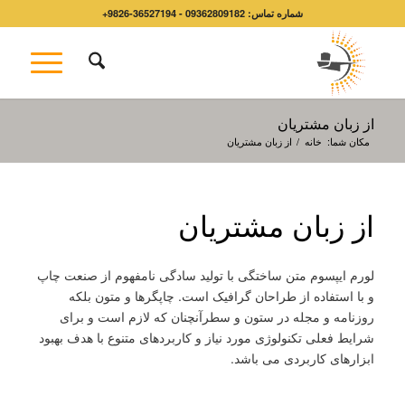
شماره تماس: 09362809182 - 36527194-9826+
از زبان مشتریان
مکان شما:
خانه
/
از زبان مشتریان
از زبان مشتریان
لورم ایپسوم متن ساختگی با تولید سادگی نامفهوم از صنعت چاپ
و با استفاده از طراحان گرافیک است. چاپگرها و متون بلکه
روزنامه و مجله در ستون و سطرآنچنان که لازم است و برای
شرایط فعلی تکنولوژی مورد نیاز و کاربردهای متنوع با هدف بهبود
ابزارهای کاربردی می باشد.