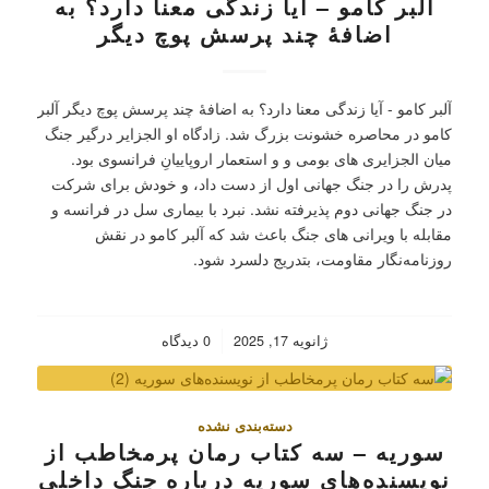
آلبر کامو – آیا زندگی معنا دارد؟ به
اضافۀ چند پرسش پوچ دیگر
آلبر کامو - آیا زندگی معنا دارد؟ به اضافۀ چند پرسش پوچ دیگر آلبر
کامو در محاصره خشونت بزرگ شد. زادگاه او الجزایر درگیر جنگ
میان الجزایری های بومی و و استعمار اروپاییانِ فرانسوی بود.
پدرش را در جنگ جهانی اول از دست داد، و خودش برای شرکت
در جنگ جهانی دوم پذیرفته نشد. نبرد با بیماری سل در فرانسه و
مقابله با ویرانی های جنگ باعث شد که آلبر کامو در نقش
روزنامه‌نگار مقاومت، بتدریج دلسرد شود.
/
ژانویه 17, 2025
0 دیدگاه
دسته‌بندی نشده
سوریه – سه کتاب رمان پرمخاطب از
نویسنده‌های سوریه درباره جنگ داخلی