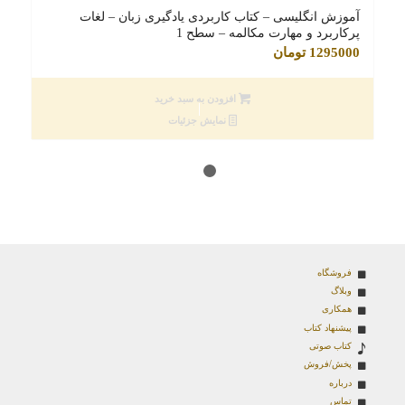
آموزش انگلیسی – کتاب کاربردی یادگیری زبان – لغات
پرکاربرد و مهارت مکالمه – سطح 1
1295000
تومان
افزودن به سبد خرید
نمایش جزئیات
1
2
فروشگاه
وبلاگ
همکاری
پیشنهاد کتاب
کتاب صوتی
پخش/فروش
درباره
تماس