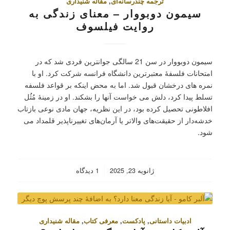
ترجمه چندرسانه‌ای
,
مقاله شنیداری
سیمون دوبووار – معنای زندگی به
روایت فیلسوف
سیمون دوبووار در سن 21 سالگی جوانترین فردی شد که در
امتحانات فلسفۀ معتبرترین دانشگاه فرانسه شرکت کرد. او با
نمره های درخشان قبول شد. اما به محض اینکه بر قواعد فلسفه
تسلط پیدا کرد، دلش می خواست آنها را بشکند. او در زمینۀ مُثُل
افلاطونی تحصیل کرده بود، در این نظریه، جهان مادی نوعی بازتاب
خدشه‌دار از حقیقت‌های والاتر یا آرمان‌های تغییرناپذیر قلمداد می
شود.
/
ژانویه 23, 2025
1 دیدگاه
ادبیات داستانی
,
پادکست
,
معرفی کتاب
,
مقاله شنیداری