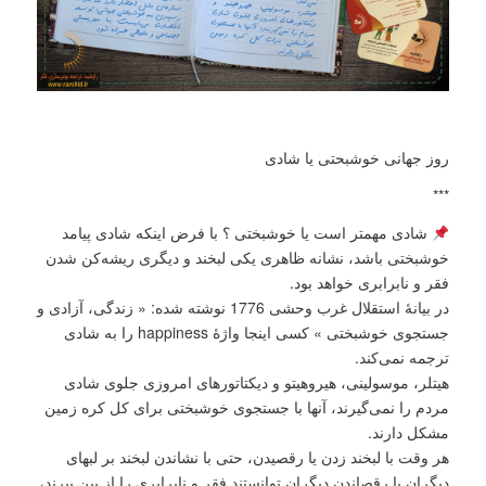
روز جهانی خوشبحتی یا شادی
***
شادی مهمتر است یا خوشبختی ؟ با فرض اینکه شادی پیامد
خوشبختی باشد، نشانه ظاهری یکی لبخند و دیگری ریشه‌کن شدن
فقر و نابرابری خواهد بود.
در بیانۀ استقلال غرب وحشی 1776 نوشته شده: « زندگی، آزادی و
جستجوی خوشبختی » کسی اینجا واژۀ happiness را به شادی
ترجمه نمی‌کند.
هیتلر، موسولینی، هیروهیتو و دیکتاتورهای امروزی جلوی شادی
مردم را نمی‌گیرند، آنها با جستجوی خوشبختی برای کل کره زمین
مشکل دارند.
هر وقت با لبخند زدن یا رقصیدن، حتی با نشاندن لبخند بر لبهای
دیگران یا رقصاندن دیگران توانستند فقر و نابرابری را از بین ببرند،