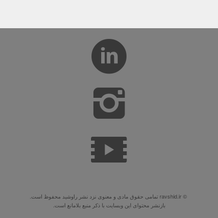
© ravshid.ir تمامی حقوق مادی و معنوی نزد نشر راوشید محفوظ است.
بازنشر محتوای این وبسایت با ذکر منبع بلامانع است.